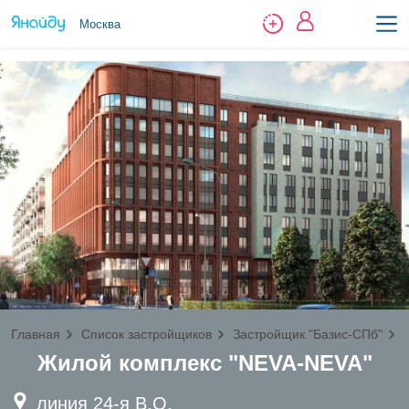
Москва
Главная
Список застройщиков
Застройщик "Базис-СПб"
Жилой комплекс "NEVA-NEVA"
линия 24-я В.О.