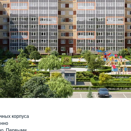
ичных корпуса
енно
но. Первыми