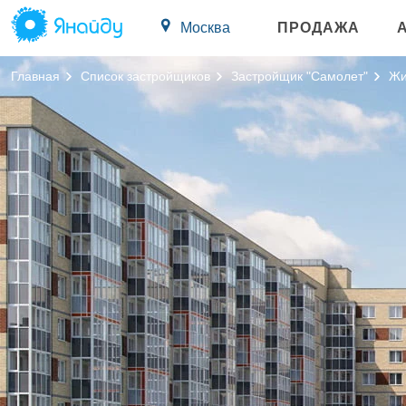
Москва
ПРОДАЖА
Главная
Список застройщиков
Застройщик "Самолет"
Жи