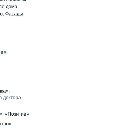
се дома
но. Фасады
ием
ка»,
а доктора
», «Позитив»
итро»