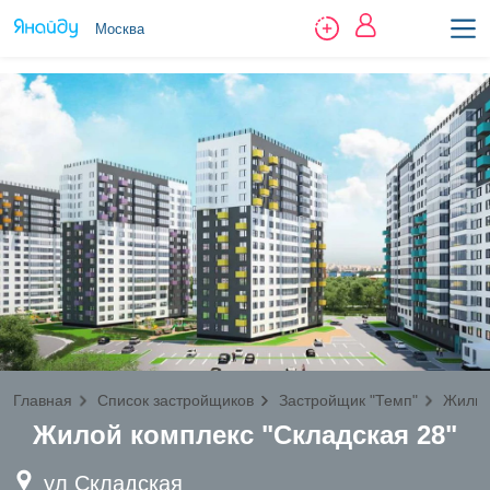
Москва
Главная
Список застройщиков
Застройщик "Темп"
Жилищ
Жилой комплекс "Складская 28"
ул Складская