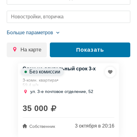
Новостройки, вторичка
на карте
Показать
Сдам на длительный срок 3-х
Без комиссии
комнатная
3-комн. квартира•
59,4 м²•
9/9 этаж
ул. 3-е почтовое отделение, 52
Длительная аренда, залог 35 000 ₽,
предоплата за 1 месяц
Комм. платежи включены (без счетчиков)
35 000
Московская область, Люберцы, Городок Б,...
3 октября в 20:16
Собственник