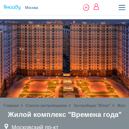
Москва
Главная
Список застройщиков
Застройщик "Юнит"
Жилищ
Жилой комплекс "Времена года"
Московский пр-кт