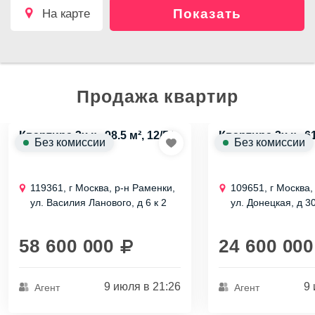
Показать
на карте
Продажа квартир
Квартира 3х к., 98.5 м², 12/51
Квартира 3х к., 61
Без комиссии
Без комиссии
эт.
эт.
119361, г Москва, р-н Раменки,
109651, г Москва,
ул. Василия Ланового, д 6 к 2
ул. Донецкая, д 30
58 600 000
24 600 000
9 июля в 21:26
9 
Агент
Агент