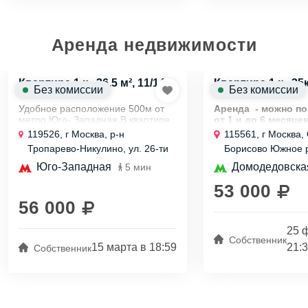
Аренда недвижимости
Квартира 1 к., 36.5 м², 11/14
Квартира 1 к., 35к
Без комиссии
Без комиссии
эт.
эт.
Удобное расположение 500м от
Аренда - можно п
метро Юго- Западная.В квартире
от 1 и до 6 месяц
необходимая мебель и бытовая
указана в ценнике). 
119526, г Москва, р-н
115561, г Москва,
техника. Во дворе
пишите 
Тропарево-Никулино, ул. 26-ти
Борисово Южное р
поликлиника,детский сад и рядом
Квартира 
Бакинских Комиссаров, д 12 к 5
Ясеневая, д 10 к 1
школа. Недалеко зеленый...
чистая , см....
Юго-Западная
Домодедовска
5 мин
53 000
56 000
25 
Собственник
15 марта в 18:59
21:
Собственник