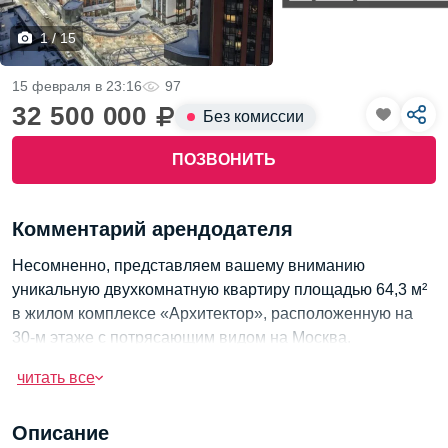
1 / 15
15 февраля в 23:16
97
32 500 000
Без комиссии
ПОЗВОНИТЬ
Комментарий арендодателя
Несомненно, представляем вашему вниманию
уникальную двухкомнатную квартиру площадью 64,3 м²
в жилом комплексе «Архитектор», расположенную на
30-м этаже с потрясающим видом на Москва.
Это ваше уютное убежище в быстром ритме жизни Юго-
читать все
Западного административного округа.
Уникальность данной квартиры заключается в том, что
Описание
на этаже всего четыре квартиры, что обеспечивает