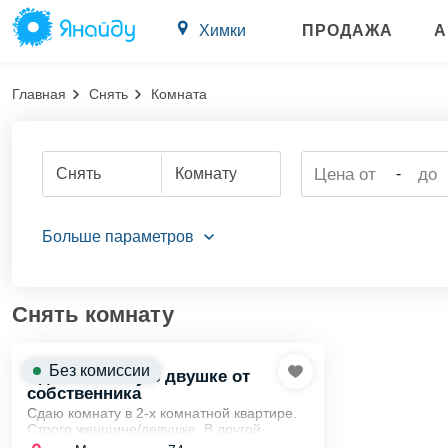
Химки
ПРОДАЖА
А
Главная
Снять
Комната
Снять
Комнату
-
Снять комнату
Без комиссии
Сдам комнату в двушке от
собственника
Сдаю комнату в 2-х комнатной квартире.
Строго женщине/девушке. В другой
комнате живёт девушка с маленькой