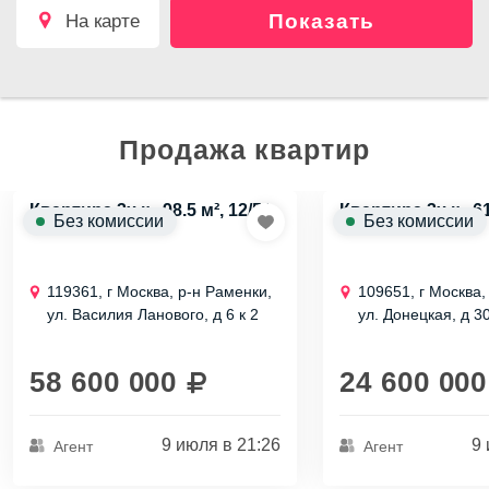
Показать
на карте
Продажа квартир
Квартира 3х к., 98.5 м², 12/51
Квартира 3х к., 61
Без комиссии
Без комиссии
эт.
эт.
119361, г Москва, р-н Раменки,
109651, г Москва,
ул. Василия Ланового, д 6 к 2
ул. Донецкая, д 30
58 600 000
24 600 000
9 июля в 21:26
9 
Агент
Агент