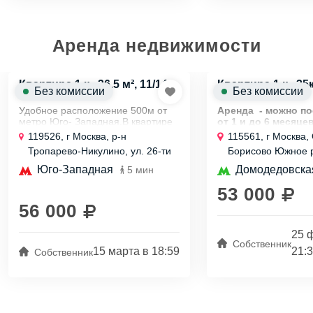
Аренда недвижимости
Квартира 1 к., 36.5 м², 11/14
Квартира 1 к., 35к
Без комиссии
Без комиссии
эт.
эт.
Удобное расположение 500м от
Аренда - можно п
метро Юго- Западная.В квартире
от 1 и до 6 месяц
необходимая мебель и бытовая
указана в ценнике). 
119526, г Москва, р-н
115561, г Москва,
техника. Во дворе
пишите 
Тропарево-Никулино, ул. 26-ти
Борисово Южное р
поликлиника,детский сад и рядом
Квартира 
Бакинских Комиссаров, д 12 к 5
Ясеневая, д 10 к 1
школа. Недалеко зеленый...
чистая , см....
Юго-Западная
Домодедовска
5 мин
53 000
56 000
25 
Собственник
15 марта в 18:59
21:
Собственник